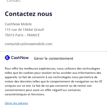
Contact
Contactez nous
CashNow Mobile
115 rue de l’Abbé Groult
75015 Paris – FRANCE
contact@cashnowmobile.com
Gérer le consentement
Tous nos secteurs
Pour offrir les meilleures expériences, nous utilisons des technologies
telles que les cookies pour stocker et/ou accéder aux informations des
BTP
Secteur médical
Transport
appareils. Le fait de consentir à ces technologies nous permettra de
Coopératives agricoles
Ecoles supérieures
traiter des données telles que le comportement de navigation ou les ID
uniques sur ce site. Le fait de ne pas consentir ou de retirer son
Retraitement des déchets
Cabinets de conseil
consentement peut avoir un effet négatif sur certaines
caractéristiques et fonctions.
ESN / sociétés de services
Industrie chimique
Gérer les options
Événementiel
Construction métallique