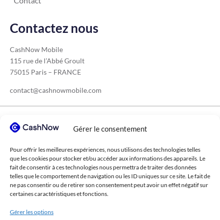
Contact
Contactez nous
CashNow Mobile
115 rue de l’Abbé Groult
75015 Paris – FRANCE
contact@cashnowmobile.com
Tous nos secteurs
Gérer le consentement
Pour offrir les meilleures expériences, nous utilisons des technologies telles
BTP
Secteur médical
Transport
que les cookies pour stocker et/ou accéder aux informations des appareils. Le
Coopératives agricoles
Ecoles supérieures
fait de consentir à ces technologies nous permettra de traiter des données
telles que le comportement de navigation ou les ID uniques sur ce site. Le fait de
Retraitement des déchets
Cabinets de conseil
ne pas consentir ou de retirer son consentement peut avoir un effet négatif sur
certaines caractéristiques et fonctions.
ESN / sociétés de services
Industrie chimique
Gérer les options
Événementiel
Construction métallique