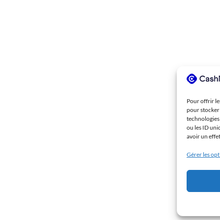
Pour offrir l
pour stocker 
technologies
ou les ID uni
avoir un effe
Gérer les op