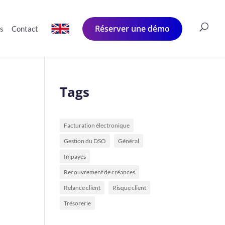
Réserver une démo
és
Contact
Tags
Facturation électronique
Gestion du DSO
Général
Impayés
Recouvrement de créances
Relance client
Risque client
Trésorerie