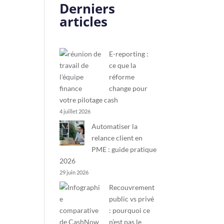
Derniers
articles
E-reporting :
ce que la
réforme
change pour
votre pilotage cash
4 juillet 2026
Automatiser la
relance client en
PME : guide pratique
2026
29 juin 2026
Recouvrement
public vs privé
: pourquoi ce
n’est pas le