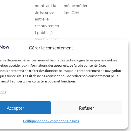
même métier
5 juin 2026
Gérer le consentement
es meilleures expériences, nous utilisons des technologies telles que les cookies
et/ou accéder aux informations des appareils. Le fait de consentir à ces
 nous permettra de traiter des données telles que le comportement de navigation
ques sur ce site. Le fait de ne pas consentir ou de retirer son consentement peut
t négatif sur certaines caractéristiques et fonctions.
tions
Accepter
Refuser
Politique de cookies
Mentions légales