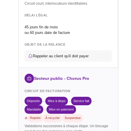
Circuit court, interlocuteurs identifiables.
DÉLAI LÉGAL
45 jours fin de mois
ou 60 jours date de facture
OBJET DE LA RELANCE
Rappeler au client qu'il doit payer
Secteur public - Chorus Pro
CIRCUIT DE FACTURATION
Déposée
→
Mise à dispo
→
Service fait
→
Mandatée
→
Mise en paiement
⚠
Rejetée
À recycler
Suspendue
Validations successives à chaque étape. Un blocage