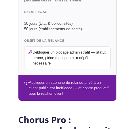
peut durer des semaines sans alerte.
DÉLAI LÉGAL
30 jours (État & collectivités)
50 jours (établissements de santé)
OBJET DE LA RELANCE
Débloquer un blocage administratif — statut
erroné, pièce manquante, redépôt
nécessaire
Appliquer un scénario de relance privé à un
client public est inefficace — et contre-productif
pour la relation client.
Chorus Pro :