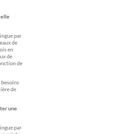
éelle
tingue par
veaux de
ois en
lux de
fonction de
x besoins
tière de
ter une
tingue par