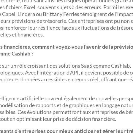
résorerie, réduisant ainsi les risques opérationnels grâce à
es fichiers Excel, souvent sujets à des erreurs. Parmi les e
Capel, Lindera ou Brittany Ferries témoignent de l’impact 
 leurs prévisions de trésorerie. Ces entreprises ont pu non
ssi renforcer leur résilience face aux fluctuations de trésore
les et financières.
s financières, comment voyez-vous l’avenir de la prévisi
comme Cashlab ?
se sur un rôle croissant des solutions SaaS comme Cashlab,
ogiques. Avec l’intégration d’API, il devient possible de c
endre ces données accessibles en temps réel, offrant une ré
lligence artificielle ouvrent également de nouvelles persp
a modélisation de rapports et de graphiques en langage natur
essibles. Ces évolutions permettront aux entreprises de bén
tout en optimisant leur prise de décision financière.
eants d’entreprises pour mieux anticiper et gérer leur tr