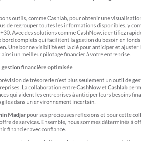
bons outils, comme Cashlab, pour obtenir une visualisation
ous de regrouper toutes les informations disponibles, y com
t J+30. Avec des solutions comme CashNow, identifiez rapi
 bord complets qui facilitent la gestion du besoin en fonds
n. Une bonne visibilité est la clé pour anticiper et ajuster 
 ainsi un meilleur pilotage financier à votre entreprise.
 gestion financière optimisée
a prévision de trésorerie n’est plus seulement un outil de ge
treprises. La collaboration entre
CashNow
et
Cashlab
perm
es qui aident les entreprises à anticiper leurs besoins fina
 agiles dans un environnement incertain.
min Madjar
pour ses précieuses réflexions et pour cette co
 offre de services. Ensemble, nous sommes déterminés à off
nir financier avec confiance.