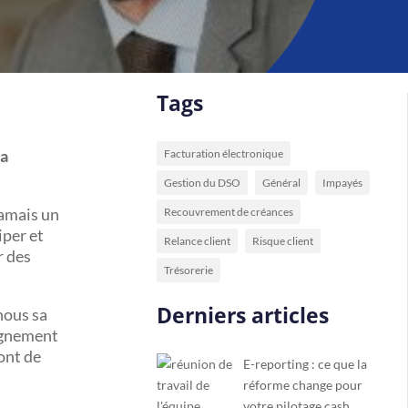
)
Tags
la
Facturation électronique
Gestion du DSO
Général
Impayés
jamais un
Recouvrement de créances
iper et
Relance client
Risque client
r des
Trésorerie
Derniers articles
nous sa
pagnement
font de
E-reporting : ce que la
réforme change pour
votre pilotage cash