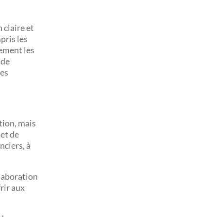
 claire et
pris les
dement les
 de
les
stion, mais
et de
nciers, à
llaboration
rir aux