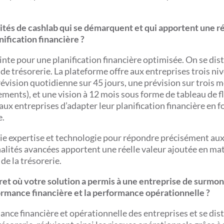
lités de cashlab qui se démarquent et qui apportent une r
nification financière ?
nte pour une planification financière optimisée. On se dis
s de trésorerie. La plateforme offre aux entreprises trois ni
révision quotidienne sur 45 jours, une prévision sur trois m
ents), et une vision à 12 mois sous forme de tableau de f
 aux entreprises d’adapter leur planification financière en 
e.
llie expertise et technologie pour répondre précisément au
nalités avancées apportent une réelle valeur ajoutée en ma
 de la trésorerie.
t où votre solution a permis à une entreprise de surmon
formance financière et la performance opérationnelle ?
ance financière et opérationnelle des entreprises et se dis