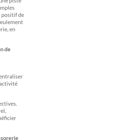
 une piste
xemples
positif de
 seulement
rie, en
on de
entraliser
activité
ectives.
el,
éficier
ésorerie