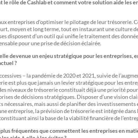
le rôle de Cashlab et comment votre solution aide les e
ux entreprises d’optimiser le pilotage de leur trésorerie. C
urt, moyen et long terme, tout en instaurant une culture de
ses disposent d’un outil qui unifie le traitement des donné
pensable pour une prise de décision éclairée.
-elle devenue un enjeu stratégique pour les entreprises, e
ctuel ?
ccessives – la pandémie de 2020 et 2021, suivie de l’augm
rie est plus que jamais un levier stratégique pour les entre
es niveaux de trésorerie constituait déjà une priorité pour
 prises de décisions stratégiques. Disposer d’une vision cla
 nécessaires, mais aussi de planifier des investissements 
une entreprise, la prévision de trésorerie est intégrée dans 
nstituant ainsi la base de la viabilité financière de l’entre
es plus fréquentes que commettent les entreprises en mati
es aide-t-elle à les éviter ?