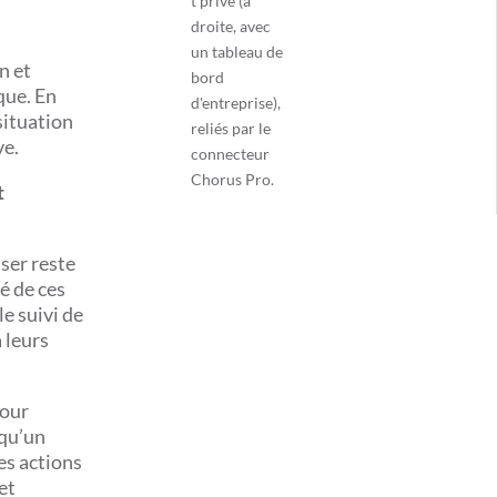
n et
que. En
situation
ve.
t
iser reste
é de ces
le suivi de
 leurs
pour
squ’un
es actions
et