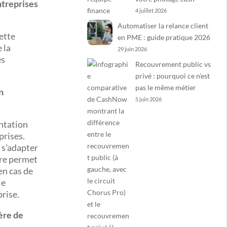
ntreprises
4 juillet 2026
Automatiser la relance client
ette
en PME : guide pratique 2026
 la
29 juin 2026
es
Recouvrement public vs
privé : pourquoi ce n’est
pas le même métier
n
5 juin 2026
entation
prises.
 s’adapter
ire permet
en cas de
le
prise.
ère de