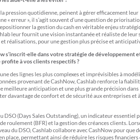
la pression quotidienne, peinent à gérer efficacement leur
e « erreur », il s’agit souvent d’une question de priorisatio
repositionner la gestion du cash en véritable enjeu stratégi
hlab leur fournit une vision instantanée et réaliste de leur 
et réalisations, pour une gestion plus précise et anticipati
 s’inscrit-elle dans votre stratégie de développement e
ofite à vos clients respectifs ?
 une des lignes les plus complexes et imprévisibles à modél
données provenant de CashNow, Cashlab renforce la fiabilit
ne meilleure anticipation et une plus grande précision dans 
ter davantage de confort et de sécurité aux entreprises et à
u DSO (Days Sales Outstanding), un indicateur essentiel 
de roulement (BFR) et la gestion des créances clients. Lor
 niveau du DSO, Cashlab collabore avec CashNow pour que d
 place, permettant ainsi de réduire les risques financiers 