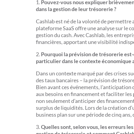
1.
Pouvez-vous nous expliquer brièvement 
dans la gestion de leur trésorerie ?
Cashlab est né de la volonté de permettre a
plateforme SaaS offre une analyse sur le co
gestion du cash. Avec Cashlab, les entrepri
financières, apportant une visibilité indis
2.
Pourquoi la prévision de trésorerie est
particulier dans le contexte économique a
Dans un contexte marqué par des crises su
des taux bancaires – la prévision de trésore
Bien avant ces événements, l’anticipation d
aux besoins en financement et faciliter les
non seulement d’anticiper des financements
surplus de liquidités. Lors de la création d’
business plan sur une période de cinq ans, co
3.
Quelles sont, selon vous, les erreurs l
gestion de trésorerie et comment Cashlab l