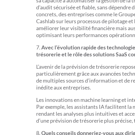
sa capacité à automatiser la gestion de la t
d’audit sécurisée et fiable, sans dépendre d
concrets, des entreprises comme le Groupe 
Cashlab sur leurs processus de pilotage et
améliorer leur visibilité financière mais au
optimisant leurs performances opérationnel
7.
Avec l’évolution rapide des technologie
trésorerie et le rôle des solutions SaaS 
L’avenir de la prévision de trésorerie repo
particulièrement grâce aux avancées technol
de multiples sources d’information et de r
inédite aux entreprises.
Les innovations en machine learning et inte
Par exemple, les assistants IA facilitent l
rendant les analyses plus intuitives et acc
d’une prévision de trésorerie plus précise, 
8.
Quels conseils donneriez-vous aux dirig