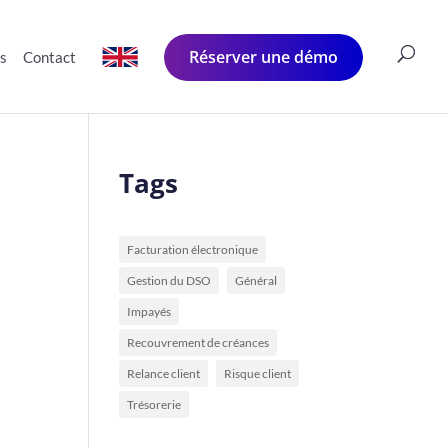
Réserver une démo
és
Contact
Tags
Facturation électronique
Gestion du DSO
Général
Impayés
Recouvrement de créances
Relance client
Risque client
Trésorerie