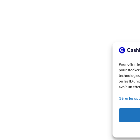
Pour offrir l
pour stocker 
technologies
ou les ID uni
avoir un effe
Gérer les op