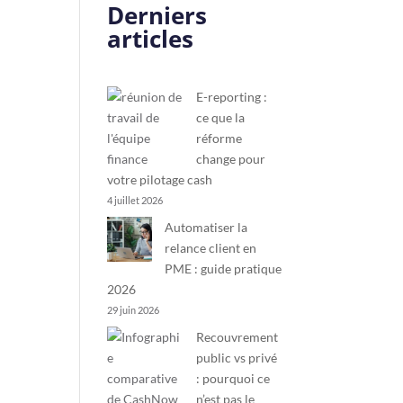
Derniers
articles
E-reporting :
ce que la
réforme
change pour
votre pilotage cash
4 juillet 2026
Automatiser la
relance client en
PME : guide pratique
2026
29 juin 2026
Recouvrement
public vs privé
: pourquoi ce
n’est pas le