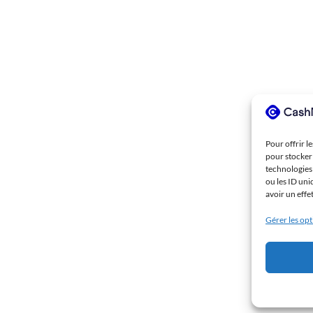
Pour offrir l
pour stocker 
technologies
ou les ID uni
avoir un effe
Gérer les op