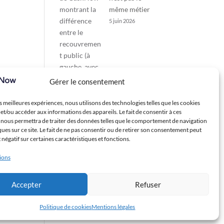
même métier
5 juin 2026
Gérer le consentement
es meilleures expériences, nous utilisons des technologies telles que les cookies
et/ou accéder aux informations des appareils. Le fait de consentir à ces
 nous permettra de traiter des données telles que le comportement de navigation
ques sur ce site. Le fait de ne pas consentir ou de retirer son consentement peut
t négatif sur certaines caractéristiques et fonctions.
tions
Accepter
Refuser
Politique de cookies
Mentions légales