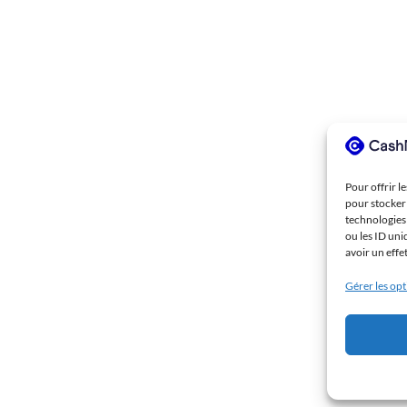
Pour offrir l
pour stocker 
technologies
ou les ID uni
avoir un effe
Gérer les op