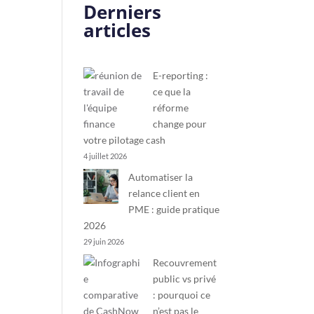
Derniers
articles
E-reporting :
ce que la
réforme
change pour
votre pilotage cash
4 juillet 2026
Automatiser la
relance client en
PME : guide pratique
2026
29 juin 2026
Recouvrement
public vs privé
: pourquoi ce
n’est pas le