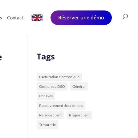
Réserver une démo
és
Contact
e
Tags
Facturation électronique
Gestion du DSO
Général
Impayés
Recouvrement de créances
Relance client
Risque client
Trésorerie