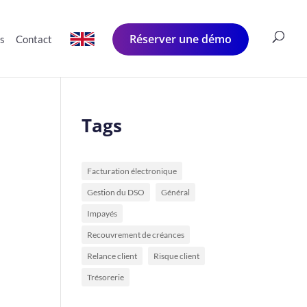
Réserver une démo
és
Contact
Tags
Facturation électronique
Gestion du DSO
Général
Impayés
Recouvrement de créances
Relance client
Risque client
Trésorerie