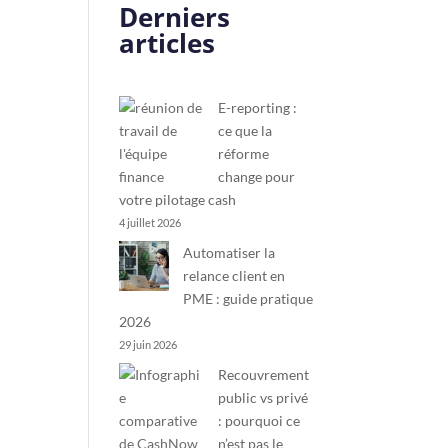
Derniers
articles
E-reporting :
ce que la
réforme
change pour
votre pilotage cash
4 juillet 2026
Automatiser la
relance client en
PME : guide pratique
2026
29 juin 2026
Recouvrement
public vs privé
: pourquoi ce
n’est pas le