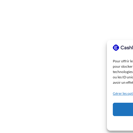
Pour offrir l
pour stocker 
technologies
ou les ID uni
avoir un effe
Gérer les op