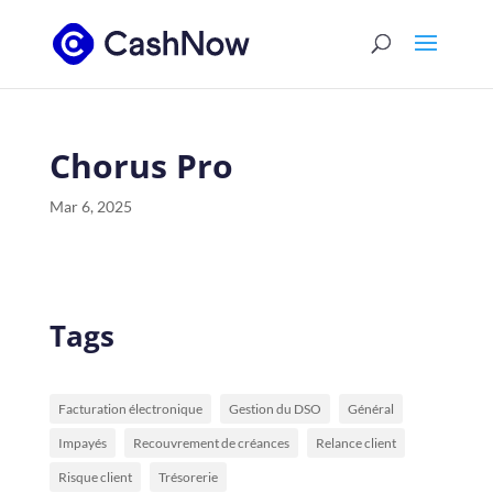
Chorus Pro
Mar 6, 2025
Tags
Facturation électronique
Gestion du DSO
Général
Impayés
Recouvrement de créances
Relance client
Risque client
Trésorerie