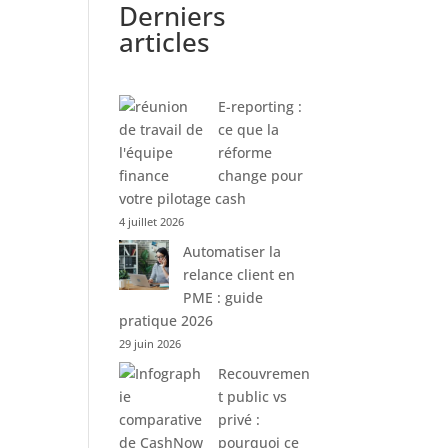
Derniers
articles
E-reporting :
ce que la
réforme
change pour
votre pilotage cash
4 juillet 2026
Automatiser la
relance client en
PME : guide
pratique 2026
29 juin 2026
Recouvremen
t public vs
privé :
pourquoi ce