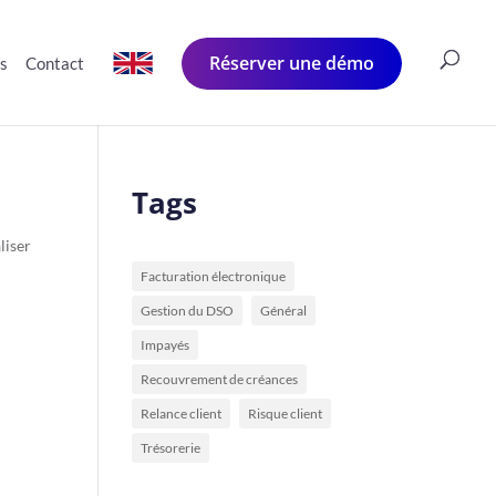
Réserver une démo
és
Contact
Tags
liser
Facturation électronique
Gestion du DSO
Général
Impayés
Recouvrement de créances
Relance client
Risque client
Trésorerie