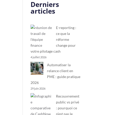
Derniers
articles
E-reporting :
ce que la
réforme
change pour
votre pilotage cash
4 juillet 2026
Automatiser la
relance client en
PME : guide pratique
2026
29 juin 2026
Recouvrement
public vs privé
: pourquoi ce
n’est pas le