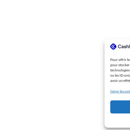
Pour offrir l
pour stocker 
technologies
ou les ID uni
avoir un effe
Gérer les op