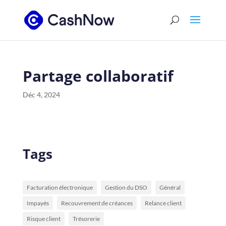
Partage collaboratif
Déc 4, 2024
Tags
Facturation électronique
Gestion du DSO
Général
Impayés
Recouvrement de créances
Relance client
Risque client
Trésorerie