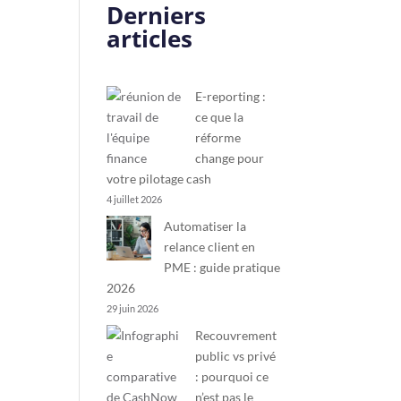
Derniers
articles
E-reporting :
ce que la
réforme
change pour
votre pilotage cash
4 juillet 2026
Automatiser la
relance client en
PME : guide pratique
2026
29 juin 2026
Recouvrement
public vs privé
: pourquoi ce
n’est pas le