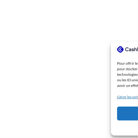
Pour offrir l
pour stocker 
technologies
ou les ID uni
avoir un effe
Gérer les op