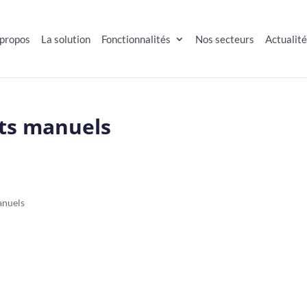
 propos
La solution
Fonctionnalités
Nos secteurs
Actualit
nts manuels
anuels