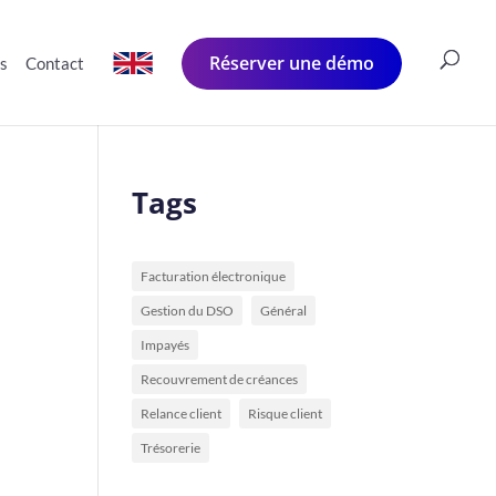
Réserver une démo
és
Contact
Tags
Facturation électronique
Gestion du DSO
Général
Impayés
Recouvrement de créances
Relance client
Risque client
Trésorerie