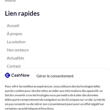
mobile.
Lien rapides
Accueil
À propos
La solution
Nos secteurs
Actualités
Contact
Gérer le consentement
Contactez nous
Pour offrir les meilleures expériences, nous utilisons des technologies telles
CashNow Mobile
que les cookies pour stocker et/ou accéder aux informations des appareils. Le
fait de consentir à ces technologies nous permettra de traiter des données
115 rue de l’Abbé Groult
telles que le comportement de navigation ou les ID uniques sur ce site. Le fait de
75015 Paris – FRANCE
ne pas consentir ou de retirer son consentement peut avoir un effet négatif sur
certaines caractéristiques et fonctions.