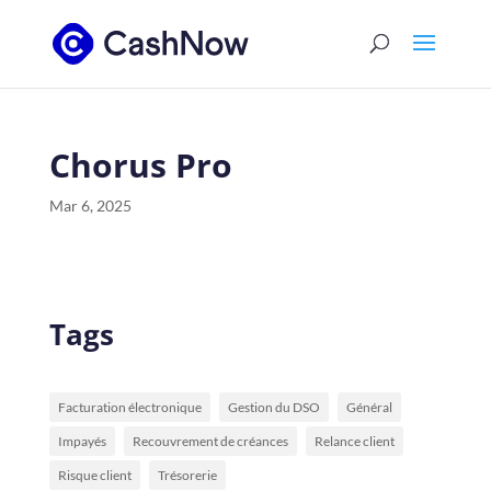
Chorus Pro
Mar 6, 2025
Tags
Facturation électronique
Gestion du DSO
Général
Impayés
Recouvrement de créances
Relance client
Risque client
Trésorerie