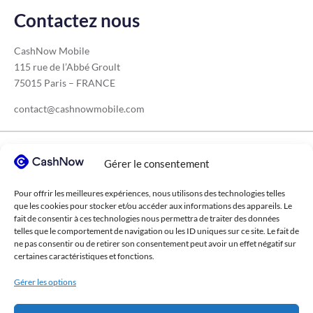
Contactez nous
CashNow Mobile
115 rue de l’Abbé Groult
75015 Paris – FRANCE
contact@cashnowmobile.com
Tous nos secteurs
Gérer le consentement
Pour offrir les meilleures expériences, nous utilisons des technologies telles
BTP
Secteur médical
Transport
que les cookies pour stocker et/ou accéder aux informations des appareils. Le
Coopératives agricoles
Ecoles supérieures
fait de consentir à ces technologies nous permettra de traiter des données
telles que le comportement de navigation ou les ID uniques sur ce site. Le fait de
Retraitement des déchets
Cabinets de conseil
ne pas consentir ou de retirer son consentement peut avoir un effet négatif sur
certaines caractéristiques et fonctions.
ESN / sociétés de services
Industrie chimique
Gérer les options
Événementiel
Construction métallique
Tous les secteurs →